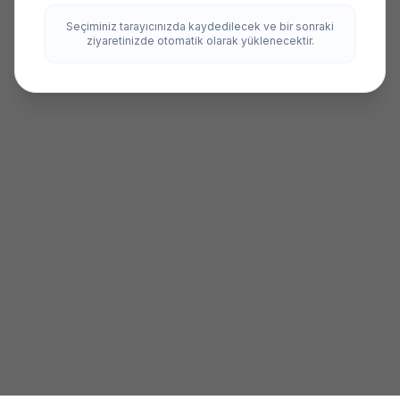
Seçiminiz tarayıcınızda kaydedilecek ve bir sonraki
ziyaretinizde otomatik olarak yüklenecektir.