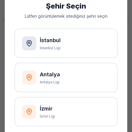
bulunamadı
Şehir Seçin
Lütfen görüntülemek istediğiniz şehri seçin
Bağlantı hatalı olabilir ya da sayfa taşınmış olabilir. Ana
sayfaya dönerek CBL dünyasını keşfetmeye devam
edin.
İstanbul
İstanbul Ligi
Ana Sayfaya Dön
Antalya
Antalya Ligi
İzmir
İzmir Ligi